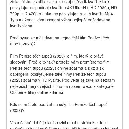
získat čistou kvalitu zvuku. existuje několik kvalit, které 
poskytujeme, počínaje kvalitou 4K Ultra Hd, HD 2080p, HD 
720p, HD 420p a nakonec poskytujeme také kvalitu Mp4. 
Tyto možnosti vám usnadní výběr nejlepší požadované 
kvality videa.
Proč byste se měli dívat na nejnovější film Peníze těch 
tupců (2023)?
Film Peníze těch tupců (2023) je film, který je právě 
sledován. Proč je to tak? protože vám promítneme film 
Peníze těch tupců (2023) online zdarma a s cz a sk 
dabingem. poskytujeme také filmy Peníze těch tupců 
(2023) zdarma v HD kvalitě. Podívejte se také na seznam 
nejlepších nejnovějších filmů na našem webu z kategorie 
Oblíbené filmy online zdarma.
Kde se můžete podívat na celý film Peníze těch tupců 
(2023)?
V současné době je k dispozici mnoho stránek, kde je 
možné sledovat celé filmy online. Můžeme snadno sledovat 