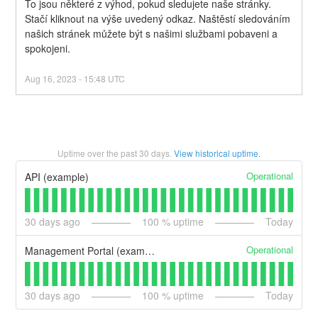
To jsou některé z výhod, pokud sledujete naše stránky. 
Stačí kliknout na výše uvedený odkaz. Naštěstí sledováním 
našich stránek můžete být s našimi službami pobaveni a 
spokojeni.
Aug
16
,
2023
-
15:48
UTC
Uptime over the past
30
days.
View historical uptime.
Operational
API (example)
30
days ago
100
% uptime
Today
Operational
Management Portal (example)
30
days ago
100
% uptime
Today