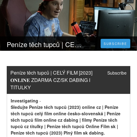
Peníze těch tupců | CELÝ FILM [2023] 𝐎𝐍𝐋𝐈𝐍𝐄 ZDARMA CZ/SK DABING I TITULKY
SUBSCRIBE
Peníze těch tupců | CELÝ FILM [2023] 
Subscribe
𝐎𝐍𝐋𝐈𝐍𝐄 ZDARMA CZ/SK DABING I 
TITULKY
Investigating
-
Sledujte Peníze těch tupců (2023) online cz | Peníze 
těch tupců celý film online česko-slovenská | Peníze 
těch tupců film online cz dabing | filmy Peníze těch 
tupců cz titulky | Peníze těch tupců Online Film sk | 
Peníze těch tupců (2023) Plný film sk dabing.