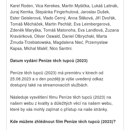
Karel Roden, Vica Kerekes, Martin Myšička, Lukáš Latinák, 
Juraj Kemka, Štepánka Fingerhutová, Jaroslav Dušek, 
Ester Geislerová, Vlado Černý, Anna Šišková, Jiří Dvořák, 
Tomáš Měcháček, Martin Pechlát, Eva Leimbergerová, 
Zdeněk Maryška, Tomáš Matonoha, Eva Landlová, Zuzana 
Kraváriková, Oliver Oswald, Daniel Olbrychski, Marta 
Żmuda-Trzebiatowska, Magdalena Nieć, Przemysław 
Kapsa, Michal Maléř, Nico Santini.
Datum vydání Peníze těch tupců (2023)
Peníze těch tupců (2023) má premiéru v kinech od 
25.08.2023 a o den později je výše uvedený odkaz 
dostupný také na streamovacích službách.
Následuje vysvětlení filmu Peníze těch tupců (2023) na 
našem webu z kvality a důležitých věcí na našem webu, 
které by vás mohly zajímat o přístup na naše stránky.
Kde můžete zhlédnout film Peníze těch tupců (2023)?