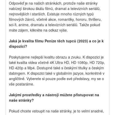
Odpověď je na našich stránkách, protože naše stránky 
nabízejí širokou škálu filmů, dramat a televizních seriálů, 
nejnovějších i starších. Existuje mnoho různých typů 
filmových žánrů, včetně akce, romantiky, hororu, thrilleru, 
sci-fi, anime, dramatu a televizních seriálů. Takže pokud 
máte zájem, klikněte na odkaz výše.
Jaká je kvalita filmu Peníze těch tupců (2023) a co je k 
dispozici?
Poskytujeme nejlepší kvalitu obrazu a zvuku. K dispozici je 
také kvalita videa včetně 4K Ultra HD, HD 1080p, HD 720p, 
HD 420p a Mp4. Dostupné také s českými titulky a českým 
dabingem. K dispozici také v globálním jazyce, konkrétně v 
angličtině. Vyberete si pouze podle své představy, my se o 
vše postaráme.
Jakými prostředky a nástroji můžete přistupovat na 
naše stránky?
Pokud chcete vstoupit na naše stránky, je to velmi snadné, 